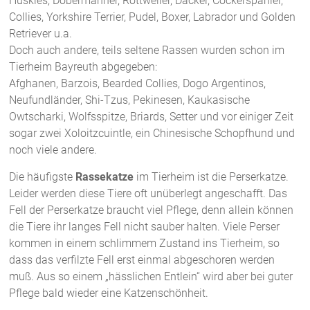
Huskies, Dobermänner, Rottweiler, Dackel, Cockerspaniel,
Collies, Yorkshire Terrier, Pudel, Boxer, Labrador und Golden
Retriever u.a.
Doch auch andere, teils seltene Rassen wurden schon im
Tierheim Bayreuth abgegeben:
Afghanen, Barzois, Bearded Collies, Dogo Argentinos,
Neufundländer, Shi-Tzus, Pekinesen, Kaukasische
Owtscharki, Wolfsspitze, Briards, Setter und vor einiger Zeit
sogar zwei Xoloitzcuintle, ein Chinesische Schopfhund und
noch viele andere.
Die häufigste
Rassekatze
im Tierheim ist die Perserkatze.
Leider werden diese Tiere oft unüberlegt angeschafft. Das
Fell der Perserkatze braucht viel Pflege, denn allein können
die Tiere ihr langes Fell nicht sauber halten. Viele Perser
kommen in einem schlimmem Zustand ins Tierheim, so
dass das verfilzte Fell erst einmal abgeschoren werden
muß. Aus so einem „hässlichen Entlein“ wird aber bei guter
Pflege bald wieder eine Katzenschönheit.