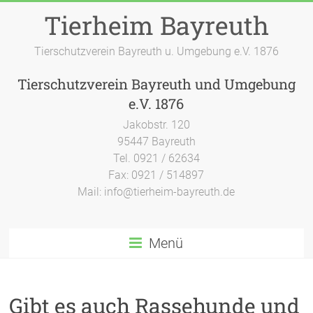
Zum
Tierheim Bayreuth
Inhalt
springen
Tierschutzverein Bayreuth u. Umgebung e.V. 1876
Tierschutzverein Bayreuth und Umgebung
e.V. 1876
Jakobstr. 120
95447 Bayreuth
Tel. 0921 / 62634
Fax: 0921 / 514897
Mail: info@tierheim-bayreuth.de
Menü
Gibt es auch Rassehunde und