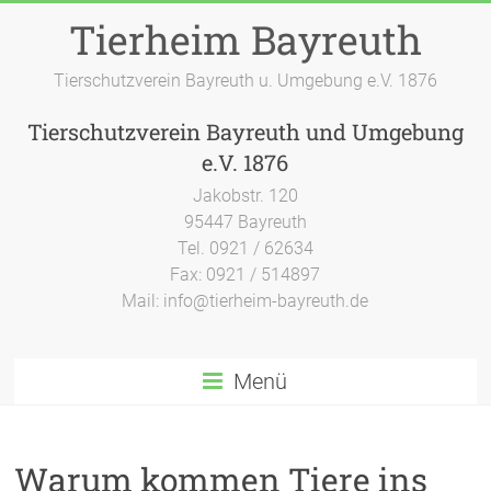
Zum
Tierheim Bayreuth
Inhalt
springen
Tierschutzverein Bayreuth u. Umgebung e.V. 1876
Tierschutzverein Bayreuth und Umgebung
e.V. 1876
Jakobstr. 120
95447 Bayreuth
Tel. 0921 / 62634
Fax: 0921 / 514897
Mail: info@tierheim-bayreuth.de
Menü
Warum kommen Tiere ins