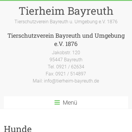
Zum
Tierheim Bayreuth
Inhalt
springen
Tierschutzverein Bayreuth u. Umgebung e.V. 1876
Tierschutzverein Bayreuth und Umgebung
e.V. 1876
Jakobstr. 120
95447 Bayreuth
Tel. 0921 / 62634
Fax: 0921 / 514897
Mail: info@tierheim-bayreuth.de
Menü
Hunde