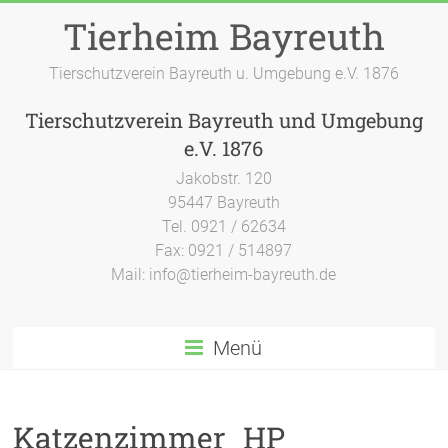
Zum
Tierheim Bayreuth
Inhalt
springen
Tierschutzverein Bayreuth u. Umgebung e.V. 1876
Tierschutzverein Bayreuth und Umgebung
e.V. 1876
Jakobstr. 120
95447 Bayreuth
Tel. 0921 / 62634
Fax: 0921 / 514897
Mail: info@tierheim-bayreuth.de
Menü
Katzenzimmer_HP