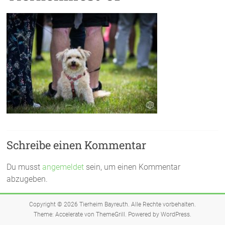
Schreibe einen Kommentar
Du musst
angemeldet
sein, um einen Kommentar
abzugeben.
Copyright © 2026
Tierheim Bayreuth
. Alle Rechte vorbehalten.
Theme:
Accelerate
von ThemeGrill. Powered by
WordPress
.