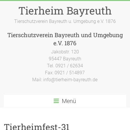
Zum
Tierheim Bayreuth
Inhalt
springen
Tierschutzverein Bayreuth u. Umgebung e.V. 1876
Tierschutzverein Bayreuth und Umgebung
e.V. 1876
Jakobstr. 120
95447 Bayreuth
Tel. 0921 / 62634
Fax: 0921 / 514897
Mail: info@tierheim-bayreuth.de
Menü
Tierheimfest-31