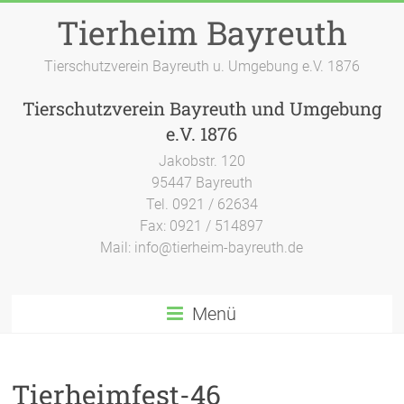
Zum
Tierheim Bayreuth
Inhalt
springen
Tierschutzverein Bayreuth u. Umgebung e.V. 1876
Tierschutzverein Bayreuth und Umgebung
e.V. 1876
Jakobstr. 120
95447 Bayreuth
Tel. 0921 / 62634
Fax: 0921 / 514897
Mail: info@tierheim-bayreuth.de
Menü
Tierheimfest-46