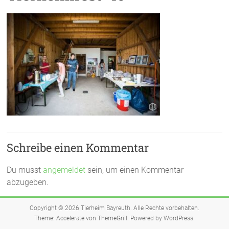
Schreibe einen Kommentar
Du musst
angemeldet
sein, um einen Kommentar
abzugeben.
Copyright © 2026
Tierheim Bayreuth
. Alle Rechte vorbehalten.
Theme:
Accelerate
von ThemeGrill. Powered by
WordPress
.