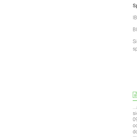
S
I
B
S
s
.
si
0
o
d