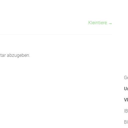
Kleintiere
→
tar abzugeben.
G
U
V
I
B