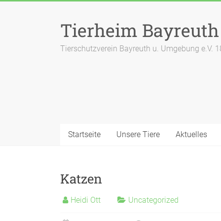
Zum
Inhalt
Tierheim Bayreuth
springen
Tierschutzverein Bayreuth u. Umgebung e.V. 
Startseite
Unsere Tiere
Aktuelles
Katzen
Heidi Ott
Uncategorized