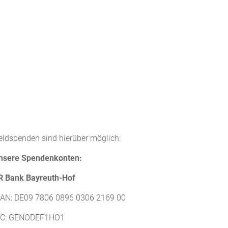
eldspenden sind hierüber möglich:
nsere Spendenkonten:
R Bank Bayreuth-Hof
BAN: DE09 7806 0896 0306 2169 00
IC: GENODEF1HO1