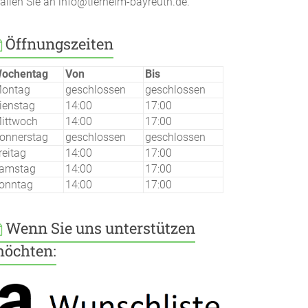
ailen Sie an info@tierheim-bayreuth.de.
Öffnungszeiten
ochentag
Von
Bis
ontag
geschlossen
geschlossen
ienstag
14:00
17:00
ittwoch
14:00
17:00
onnerstag
geschlossen
geschlossen
reitag
14:00
17:00
amstag
14:00
17:00
onntag
14:00
17:00
Wenn Sie uns unterstützen
öchten: