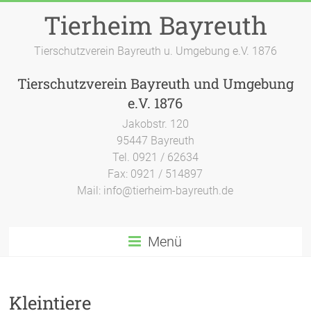
Zum
Tierheim Bayreuth
Inhalt
springen
Tierschutzverein Bayreuth u. Umgebung e.V. 1876
Tierschutzverein Bayreuth und Umgebung
e.V. 1876
Jakobstr. 120
95447 Bayreuth
Tel. 0921 / 62634
Fax: 0921 / 514897
Mail: info@tierheim-bayreuth.de
Menü
Kleintiere