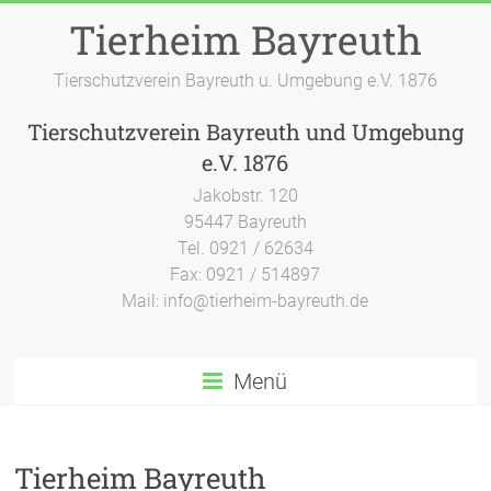
Zum
Tierheim Bayreuth
Inhalt
springen
Tierschutzverein Bayreuth u. Umgebung e.V. 1876
Tierschutzverein Bayreuth und Umgebung
e.V. 1876
Jakobstr. 120
95447 Bayreuth
Tel. 0921 / 62634
Fax: 0921 / 514897
Mail: info@tierheim-bayreuth.de
Menü
Tierheim Bayreuth